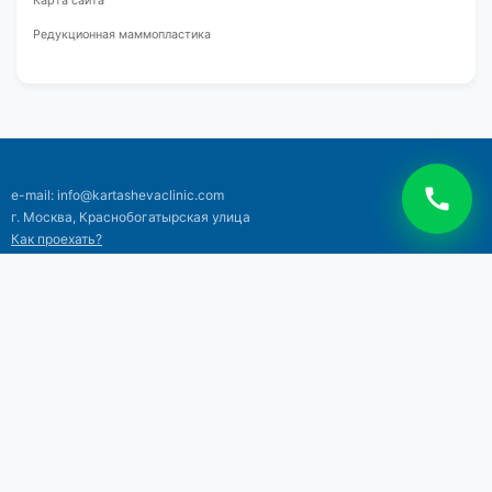
Карта сайта
Редукционная маммопластика
e-mail: info@kartashevaclinic.com
г. Москва, Краснобогатырская улица
Как проехать?
Тел: +7 (495) 120-18-06
+7 (925) 514-71-13
©2026 Клиника профессора Карташевой
Все права защищены
Лицензии и документы
|
Политика конфиденциальности
|
Права
пациентов