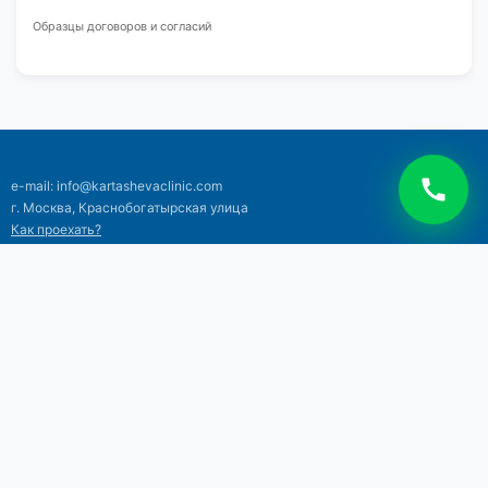
Образцы договоров и согласий
e-mail: info@kartashevaclinic.com
г. Москва, Краснобогатырская улица
Как проехать?
Тел: +7 (495) 120-18-06
+7 (925) 514-71-13
©2026 Клиника профессора Карташевой
Все права защищены
Лицензии и документы
|
Политика конфиденциальности
|
Права
пациентов
Обращаем ваше внимание на то, что данный интернет-сайт носит