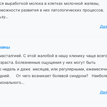
я выработкой молока в клетках молочной железы,
можности развития в них патологических процессов.
ьзу…
Да
ичины
асталгией. С этой жалобой в нашу клинику чаще всег
зраста. Болезненные ощущения у них могут быть
 недель и даже месяцев, или регулярными, ежемесяч
 дней. От чего возникает болевой синдром? Наибол
рмонального…
Да