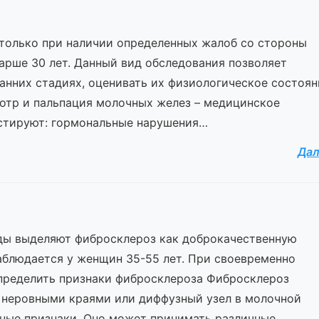
только при наличии определенных жалоб со стороны
тарше 30 лет. Данный вид обследования позволяет
анних стадиях, оценивать их физиологическое состоян
отр и пальпация молочных желез – медицинское
стируют: гормональные нарушения…
Да
ды выделяют фибросклероз как доброкачественную
аблюдается у женщин 35-55 лет. При своевременно
определить признаки фибросклероза Фибросклероз
с неровными краями или диффузный узел в молочной
чные признаки. Оно может принимать различные