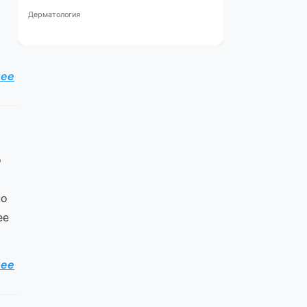
Дерматология
лее
о
но
ее
лее