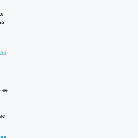
ка
ий,
лее
 ее
ые
лее