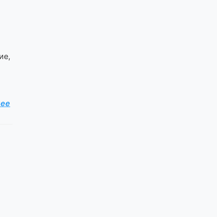
ие,
лее