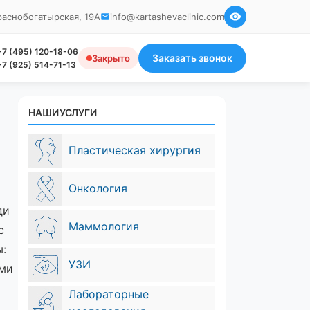
Краснобогатырская, 19А
info@kartashevaclinic.com
+7 (495) 120-18-06
Заказать звонок
Закрыто
+7 (925) 514-71-13
НАШИ УСЛУГИ
Пластическая хирургия
Онкология
ди
Маммология
с
:
УЗИ
ыми
Лабораторные