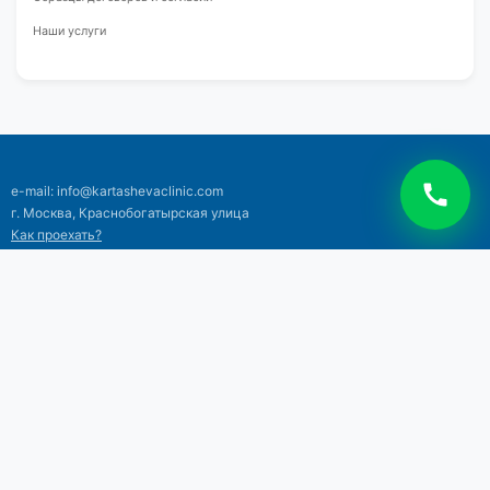
Наши услуги
e-mail: info@kartashevaclinic.com
г. Москва, Краснобогатырская улица
Как проехать?
Тел: +7 (495) 120-18-06
+7 (925) 514-71-13
©2026 Клиника профессора Карташевой
Все права защищены
Лицензии и документы
|
Политика конфиденциальности
|
Права
пациентов
Обращаем ваше внимание на то, что данный интернет-сайт носит