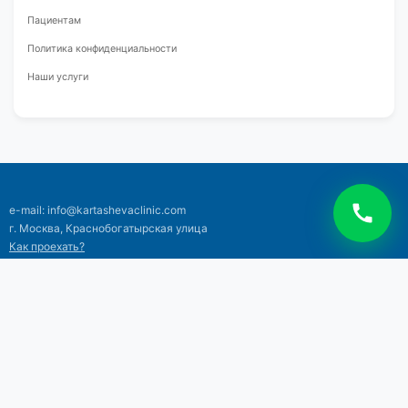
Пациентам
Политика конфиденциальности
Наши услуги
e-mail: info@kartashevaclinic.com
г. Москва, Краснобогатырская улица
Как проехать?
Тел: +7 (495) 120-18-06
+7 (925) 514-71-13
©2026 Клиника профессора Карташевой
Все права защищены
Лицензии и документы
|
Политика конфиденциальности
|
Права
пациентов